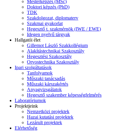
Mesterképzés (MSc)
Doktori képzés (PhD)
TDK
Szakdolgozat, diplomaterv
Szakmai gyakorlat
Hegesztő t. szakmérnök (IWE / EWE)
Idegen nyelvű tárgyak
Hallgatói élet
Gillemot László Szakkollégium
Alakítástechnikai Szakosztály
Hegesztési Szakosztály
Orvostechnika Szakosztály
Ipari szolgáltatások
Tanfolyamok
Műszaki tanácsadás
Műszaki kárszakértés
Anyagvizsgálatok
Hegesztő szakember képességfelmérés
Laboratóriumok
Projektjeink
Nemzetközi projektek
Hazai kutatási projektek
Lezárult projektek
Elérhetőség