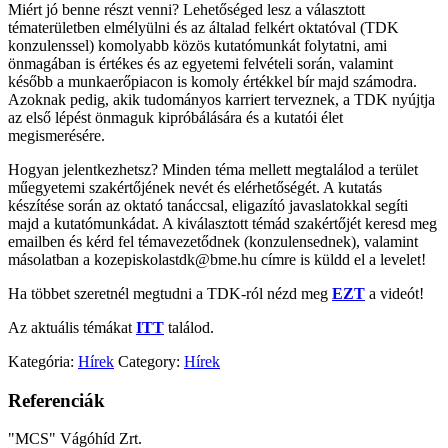
Miért jó benne részt venni? Lehetőséged lesz a választott
tématerületben elmélyülni és az általad felkért oktatóval (TDK
konzulenssel) komolyabb közös kutatómunkát folytatni, ami
önmagában is értékes és az egyetemi felvételi során, valamint
később a munkaerőpiacon is komoly értékkel bír majd számodra.
Azoknak pedig, akik tudományos karriert terveznek, a TDK nyújtja
az első lépést önmaguk kipróbálására és a kutatói élet
megismerésére.
Hogyan jelentkezhetsz? Minden téma mellett megtalálod a terület
műegyetemi szakértőjének nevét és elérhetőségét. A kutatás
készítése során az oktató tanáccsal, eligazító javaslatokkal segíti
majd a kutatómunkádat. A kiválasztott témád szakértőjét keresd meg
emailben és kérd fel témavezetődnek (konzulensednek), valamint
másolatban a kozepiskolastdk@bme.hu címre is küldd el a levelet!
Ha többet szeretnél megtudni a TDK-ról nézd meg
EZT
a videót!
Az aktuális témákat
ITT
találod.
Kategória:
Hírek
Category:
Hírek
Referenciák
"MCS" Vágóhíd Zrt.