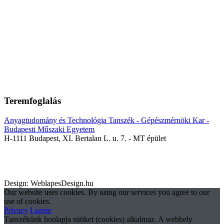
Teremfoglalás
Anyagtudomány és Technológia Tanszék - Gépészmérnöki Kar -
Budapesti Műszaki Egyetem
H-1111 Budapest, XI. Bertalan L. u. 7. - MT épület
Design: WeblapesDesign.hu
Our website uses cookies. By using our services you agree to our
use of cookies.
Privacy
I agree
Tanszékünk honlapja sütiket (cookies) alkalmaz. A webhely