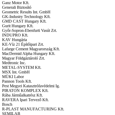
Ganz Motor Kft.
Generali Biztosító
Geometric Results Int. GmbH
GK-Industry Technology Kft.
GMD CAST Hungary Kft.
Gurit Hungary Kft.
Győr-Sopron-Ebenfurti Vasút Zrt.
INDUPRO Kft.
KAV Hungária
KE-Víz 21 Építőipari Zrt.
Lafarge Cement Magyarország Kft.
MacDermid Alpha Hungary Kft.
Magyar Földgáztároló Zrt.
Medtronic Inc.
METAL-SYSTEM Kft.
MSX Int. GmbH
MÜKI Labor
Pannon Tools Kft.
Pest Megyei Katasztrófavédelmi Ig.
PIRATON KOMPLEX Kft.
Rába Járműalkatrész Kft.
RAVERA Ipari Tervező Kft.
Bosch
R-PLAST MANUFACTURING Kft.
SEMILAB