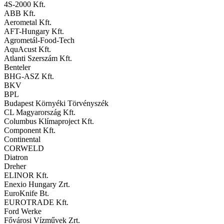
4S-2000 Kft.
ABB Kft.
Aerometal Kft.
AFT-Hungary Kft.
Agrometál-Food-Tech
AquAcust Kft.
Atlanti Szerszám Kft.
Benteler
BHG-ASZ Kft.
BKV
BPL
Budapest Környéki Törvényszék
CL Magyarország Kft.
Columbus Klímaproject Kft.
Component Kft.
Continental
CORWELD
Diatron
Dreher
ELINOR Kft.
Enexio Hungary Zrt.
EuroKnife Bt.
EUROTRADE Kft.
Ford Werke
Fővárosi Vízművek Zrt.