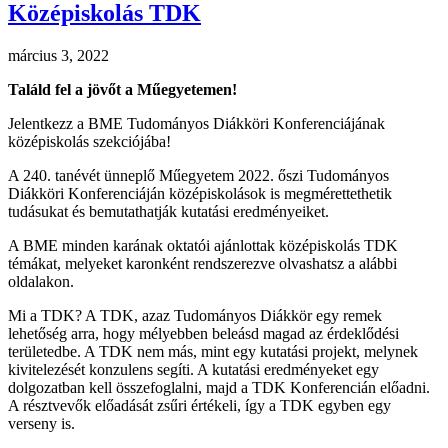
Középiskolás TDK
március 3, 2022
Találd fel a jövőt a Műegyetemen!
Jelentkezz a BME Tudományos Diákköri Konferenciájának
középiskolás szekciójába!
A 240. tanévét ünneplő Műegyetem 2022. őszi Tudományos
Diákköri Konferenciáján középiskolások is megmérettethetik
tudásukat és bemutathatják kutatási eredményeiket.
A BME minden karának oktatói ajánlottak középiskolás TDK
témákat, melyeket karonként rendszerezve olvashatsz a alábbi
oldalakon.
Mi a TDK? A TDK, azaz Tudományos Diákkör egy remek
lehetőség arra, hogy mélyebben beleásd magad az érdeklődési
területedbe. A TDK nem más, mint egy kutatási projekt, melynek
kivitelezését konzulens segíti. A kutatási eredményeket egy
dolgozatban kell összefoglalni, majd a TDK Konferencián előadni.
A résztvevők előadását zsűri értékeli, így a TDK egyben egy
verseny is.