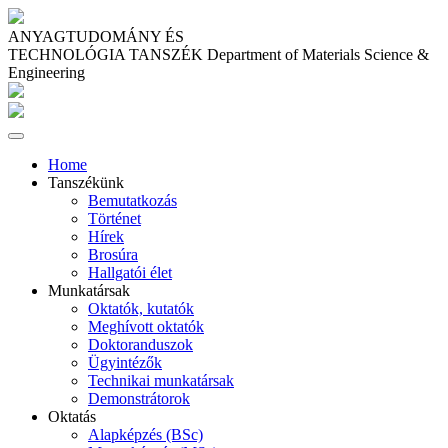
ANYAGTUDOMÁNY ÉS
TECHNOLÓGIA TANSZÉK
Department of Materials Science &
Engineering
Home
Tanszékünk
Bemutatkozás
Történet
Hírek
Brosúra
Hallgatói élet
Munkatársak
Oktatók, kutatók
Meghívott oktatók
Doktoranduszok
Ügyintézők
Technikai munkatársak
Demonstrátorok
Oktatás
Alapképzés (BSc)