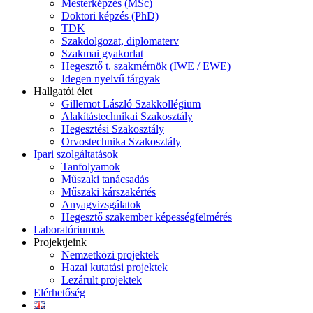
Mesterképzés (MSc)
Doktori képzés (PhD)
TDK
Szakdolgozat, diplomaterv
Szakmai gyakorlat
Hegesztő t. szakmérnök (IWE / EWE)
Idegen nyelvű tárgyak
Hallgatói élet
Gillemot László Szakkollégium
Alakítástechnikai Szakosztály
Hegesztési Szakosztály
Orvostechnika Szakosztály
Ipari szolgáltatások
Tanfolyamok
Műszaki tanácsadás
Műszaki kárszakértés
Anyagvizsgálatok
Hegesztő szakember képességfelmérés
Laboratóriumok
Projektjeink
Nemzetközi projektek
Hazai kutatási projektek
Lezárult projektek
Elérhetőség