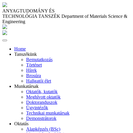
ANYAGTUDOMÁNY ÉS
TECHNOLÓGIA TANSZÉK
Department of Materials Science &
Engineering
Home
Tanszékünk
Bemutatkozás
Történet
Hírek
Brosúra
Hallgatói élet
Munkatársak
Oktatók, kutatók
Meghívott oktatók
Doktoranduszok
Ügyintézők
Technikai munkatársak
Demonstrátorok
Oktatás
Alapképzés (BSc)