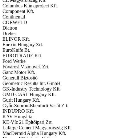
CL Magyarország Kft.
Columbus Klímaproject Kft.
Component Kft.
Continental
CORWELD
Diatron
Dreher
ELINOR Kft.
Enexio Hungary Zrt.
EuroKnife Bt.
EUROTRADE Kft.
Ford Werke
Fővárosi Vízművek Zrt.
Ganz Motor Kft.
Generali Biztosító
Geometric Results Int. GmbH
GK-Industry Technology Kft.
GMD CAST Hungary Kft.
Gurit Hungary Kft.
Győr-Sopron-Ebenfurti Vasút Zrt.
INDUPRO Kft.
KAV Hungária
KE-Víz 21 Építőipari Zrt.
Lafarge Cement Magyarország Kft.
MacDermid Alpha Hungary Kft.