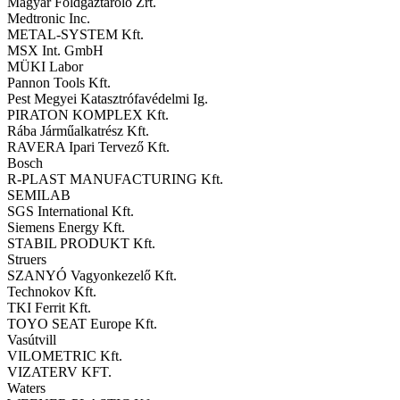
Magyar Földgáztároló Zrt.
Medtronic Inc.
METAL-SYSTEM Kft.
MSX Int. GmbH
MÜKI Labor
Pannon Tools Kft.
Pest Megyei Katasztrófavédelmi Ig.
PIRATON KOMPLEX Kft.
Rába Járműalkatrész Kft.
RAVERA Ipari Tervező Kft.
Bosch
R-PLAST MANUFACTURING Kft.
SEMILAB
SGS International Kft.
Siemens Energy Kft.
STABIL PRODUKT Kft.
Struers
SZANYÓ Vagyonkezelő Kft.
Technokov Kft.
TKI Ferrit Kft.
TOYO SEAT Europe Kft.
Vasútvill
VILOMETRIC Kft.
VIZATERV KFT.
Waters