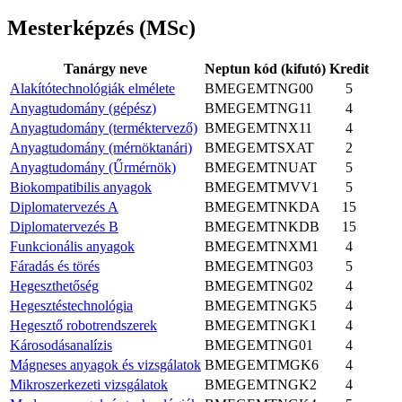
Mesterképzés (MSc)
Tanárgy neve
Neptun kód (kifutó)
Kredit
Alakítótechnológiák elmélete
BMEGEMTNG00
5
Anyagtudomány (gépész)
BMEGEMTNG11
4
Anyagtudomány (terméktervező)
BMEGEMTNX11
4
Anyagtudomány (mérnöktanári)
BMEGEMTSXAT
2
Anyagtudomány (Űrmérnök)
BMEGEMTNUAT
5
Biokompatibilis anyagok
BMEGEMTMVV1
5
Diplomatervezés A
BMEGEMTNKDA
15
Diplomatervezés B
BMEGEMTNKDB
15
Funkcionális anyagok
BMEGEMTNXM1
4
Fáradás és törés
BMEGEMTNG03
5
Hegeszthetőség
BMEGEMTNG02
4
Hegesztéstechnológia
BMEGEMTNGK5
4
Hegesztő robotrendszerek
BMEGEMTNGK1
4
Károsodásanalízis
BMEGEMTNG01
4
Mágneses anyagok és vizsgálatok
BMEGEMTMGK6
4
Mikroszerkezeti vizsgálatok
BMEGEMTNGK2
4