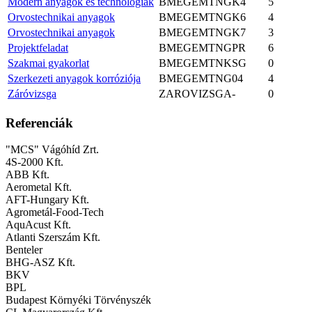
Modern anyagok és technológiák
BMEGEMTNGK4
5
Orvostechnikai anyagok
BMEGEMTNGK6
4
Orvostechnikai anyagok
BMEGEMTNGK7
3
Projektfeladat
BMEGEMTNGPR
6
Szakmai gyakorlat
BMEGEMTNKSG
0
Szerkezeti anyagok korróziója
BMEGEMTNG04
4
Záróvizsga
ZAROVIZSGA-
0
Referenciák
"MCS" Vágóhíd Zrt.
4S-2000 Kft.
ABB Kft.
Aerometal Kft.
AFT-Hungary Kft.
Agrometál-Food-Tech
AquAcust Kft.
Atlanti Szerszám Kft.
Benteler
BHG-ASZ Kft.
BKV
BPL
Budapest Környéki Törvényszék