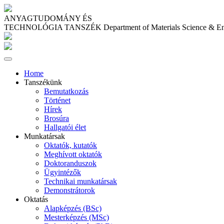
ANYAGTUDOMÁNY ÉS
TECHNOLÓGIA TANSZÉK
Department of Materials Science & E
Home
Tanszékünk
Bemutatkozás
Történet
Hírek
Brosúra
Hallgatói élet
Munkatársak
Oktatók, kutatók
Meghívott oktatók
Doktoranduszok
Ügyintézők
Technikai munkatársak
Demonstrátorok
Oktatás
Alapképzés (BSc)
Mesterképzés (MSc)