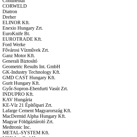
Continental
CORWELD
Diatron
Dreher
ELINOR Kft.
Enexio Hungary Zrt.
EuroKnife Bt.
EUROTRADE Kft.
Ford Werke
Fővárosi Vízművek Zrt.
Ganz Motor Kft.
Generali Biztosító
Geometric Results Int. GmbH
GK-Industry Technology Kft.
GMD CAST Hungary Kft.
Gurit Hungary Kft.
Győr-Sopron-Ebenfurti Vasút Zrt.
INDUPRO Kft.
KAV Hungária
KE-Víz 21 Építőipari Zrt.
Lafarge Cement Magyarország Kft.
MacDermid Alpha Hungary Kft.
Magyar Földgáztároló Zrt.
Medtronic Inc.
METAL-SYSTEM Kft.