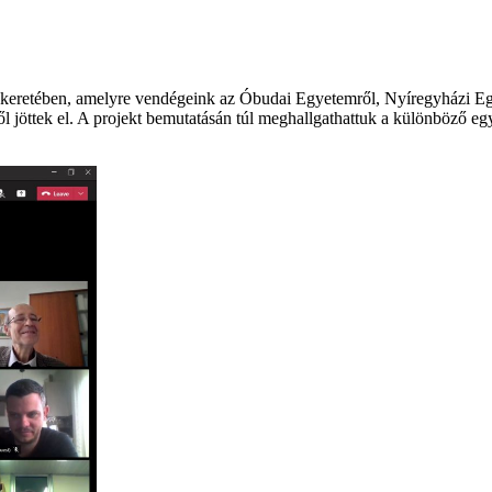
kt keretében, amelyre vendégeink az Óbudai Egyetemről, Nyíregyházi E
ttek el. A projekt bemutatásán túl meghallgathattuk a különböző egyete