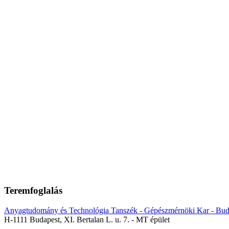
Teremfoglalás
Anyagtudomány és Technológia Tanszék - Gépészmérnöki Kar - Bud
H-1111 Budapest, XI. Bertalan L. u. 7. - MT épület