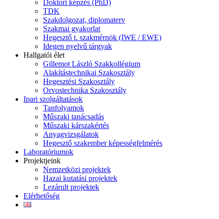
Doktori képzés (PhD)
TDK
Szakdolgozat, diplomaterv
Szakmai gyakorlat
Hegesztő t. szakmérnök (IWE / EWE)
Idegen nyelvű tárgyak
Hallgatói élet
Gillemot László Szakkollégium
Alakítástechnikai Szakosztály
Hegesztési Szakosztály
Orvostechnika Szakosztály
Ipari szolgáltatások
Tanfolyamok
Műszaki tanácsadás
Műszaki kárszakértés
Anyagvizsgálatok
Hegesztő szakember képességfelmérés
Laboratóriumok
Projektjeink
Nemzetközi projektek
Hazai kutatási projektek
Lezárult projektek
Elérhetőség