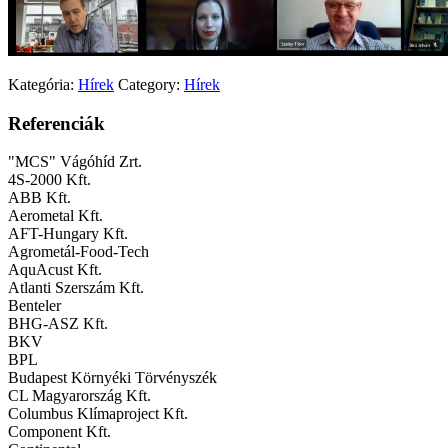
Kategória:
Hírek
Category:
Hírek
Referenciák
"MCS" Vágóhíd Zrt.
4S-2000 Kft.
ABB Kft.
Aerometal Kft.
AFT-Hungary Kft.
Agrometál-Food-Tech
AquAcust Kft.
Atlanti Szerszám Kft.
Benteler
BHG-ASZ Kft.
BKV
BPL
Budapest Környéki Törvényszék
CL Magyarország Kft.
Columbus Klímaproject Kft.
Component Kft.