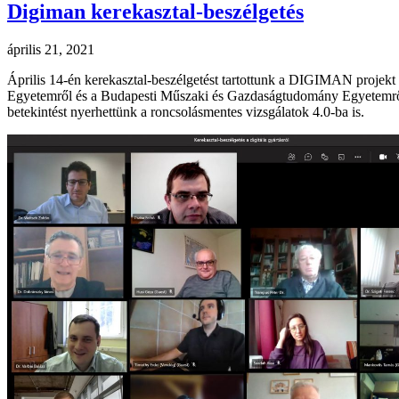
Digiman kerekasztal-beszélgetés
április 21, 2021
Április 14-én kerekasztal-beszélgetést tartottunk a DIGIMAN proje
Egyetemről és a Budapesti Műszaki és Gazdaságtudomány Egyetemről jö
betekintést nyerhettünk a roncsolásmentes vizsgálatok 4.0-ba is.