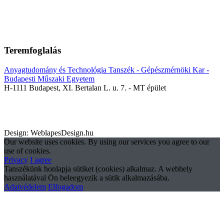
Teremfoglalás
Anyagtudomány és Technológia Tanszék - Gépészmérnöki Kar -
Budapesti Műszaki Egyetem
H-1111 Budapest, XI. Bertalan L. u. 7. - MT épület
Design: WeblapesDesign.hu
Our website uses cookies. By using our services you agree to our
use of cookies.
Privacy
I agree
Tanszékünk honlapja sütiket (cookies) alkalmaz. A webhely
használatával Ön beleegyezik a sütik alkalmazásába.
Adatvédelem
Elfogadom