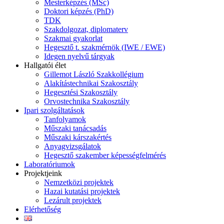
Mesterképzés (MSc)
Doktori képzés (PhD)
TDK
Szakdolgozat, diplomaterv
Szakmai gyakorlat
Hegesztő t. szakmérnök (IWE / EWE)
Idegen nyelvű tárgyak
Hallgatói élet
Gillemot László Szakkollégium
Alakítástechnikai Szakosztály
Hegesztési Szakosztály
Orvostechnika Szakosztály
Ipari szolgáltatások
Tanfolyamok
Műszaki tanácsadás
Műszaki kárszakértés
Anyagvizsgálatok
Hegesztő szakember képességfelmérés
Laboratóriumok
Projektjeink
Nemzetközi projektek
Hazai kutatási projektek
Lezárult projektek
Elérhetőség