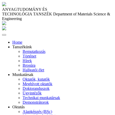
ANYAGTUDOMÁNY ÉS
TECHNOLÓGIA TANSZÉK
Department of Materials Science &
Engineering
Home
Tanszékünk
Bemutatkozás
Történet
Hírek
Brosúra
Hallgatói élet
Munkatársak
Oktatók, kutatók
Meghívott oktatók
Doktoranduszok
Ügyintézők
Technikai munkatársak
Demonstrátorok
Oktatás
Alapképzés (BSc)