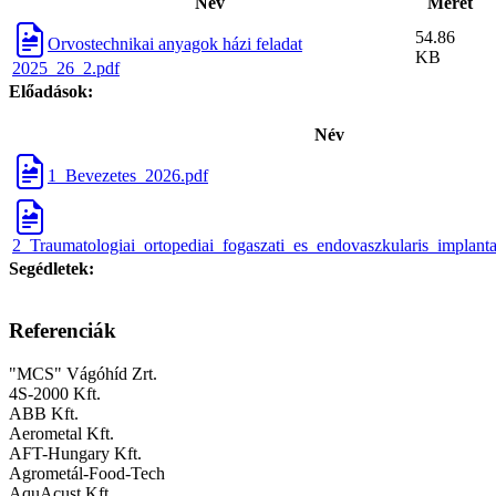
Név
Méret
54.86
Orvostechnikai anyagok házi feladat
KB
2025_26_2.pdf
Előadások:
Név
1_Bevezetes_2026.pdf
2_Traumatologiai_ortopediai_fogaszati_es_endovaszkularis_implan
Segédletek:
Referenciák
"MCS" Vágóhíd Zrt.
4S-2000 Kft.
ABB Kft.
Aerometal Kft.
AFT-Hungary Kft.
Agrometál-Food-Tech
AquAcust Kft.