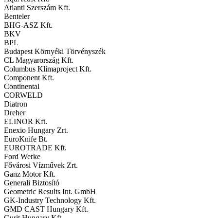
Atlanti Szerszám Kft.
Benteler
BHG-ASZ Kft.
BKV
BPL
Budapest Környéki Törvényszék
CL Magyarország Kft.
Columbus Klímaproject Kft.
Component Kft.
Continental
CORWELD
Diatron
Dreher
ELINOR Kft.
Enexio Hungary Zrt.
EuroKnife Bt.
EUROTRADE Kft.
Ford Werke
Fővárosi Vízművek Zrt.
Ganz Motor Kft.
Generali Biztosító
Geometric Results Int. GmbH
GK-Industry Technology Kft.
GMD CAST Hungary Kft.
Gurit Hungary Kft.