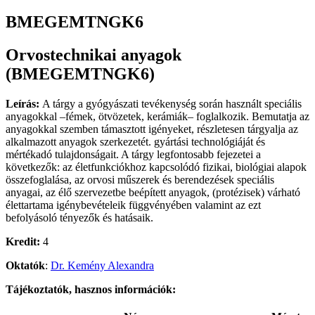
BMEGEMTNGK6
Orvostechnikai anyagok
(BMEGEMTNGK6)
Leírás:
A tárgy a gyógyászati tevékenység során használt speciális
anyagokkal –fémek, ötvözetek, kerámiák– foglalkozik. Bemutatja az
anyagokkal szemben támasztott igényeket, részletesen tárgyalja az
alkalmazott anyagok szerkezetét. gyártási technológiáját és
mértékadó tulajdonságait. A tárgy legfontosabb fejezetei a
következők: az életfunkciókhoz kapcsolódó fizikai, biológiai alapok
összefoglalása, az orvosi műszerek és berendezések speciális
anyagai, az élő szervezetbe beépített anyagok, (protézisek) várható
élettartama igénybevételeik függvényében valamint az ezt
befolyásoló tényezők és hatásaik.
Kredit:
4
Oktatók
:
Dr. Kemény Alexandra
Tájékoztatók, hasznos információk: