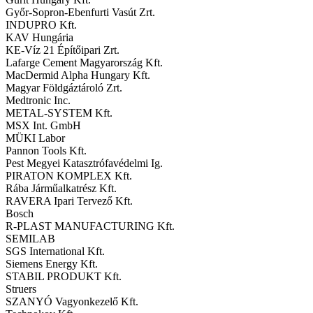
Győr-Sopron-Ebenfurti Vasút Zrt.
INDUPRO Kft.
KAV Hungária
KE-Víz 21 Építőipari Zrt.
Lafarge Cement Magyarország Kft.
MacDermid Alpha Hungary Kft.
Magyar Földgáztároló Zrt.
Medtronic Inc.
METAL-SYSTEM Kft.
MSX Int. GmbH
MÜKI Labor
Pannon Tools Kft.
Pest Megyei Katasztrófavédelmi Ig.
PIRATON KOMPLEX Kft.
Rába Járműalkatrész Kft.
RAVERA Ipari Tervező Kft.
Bosch
R-PLAST MANUFACTURING Kft.
SEMILAB
SGS International Kft.
Siemens Energy Kft.
STABIL PRODUKT Kft.
Struers
SZANYÓ Vagyonkezelő Kft.